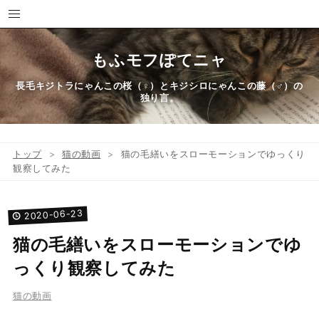
もふモフぽてニャ
長毛キジトラにゃんこの桜（♀）とキジシロにゃんこの藤（♂）の
独り言。
トップ
>
猫の動画
>
猫の毛繕いをスローモーションでゆっくり
観察してみた
23
-
06
-
2020
猫の毛繕いをスローモーションでゆ
っくり観察してみた
猫の動画