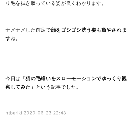
り毛を拭き取っている姿が良くわかります。
ナメナメした前足で
顔をゴシゴシ洗う姿も癒やされま
す
ね。
今日は
「猫の毛繕いをスローモーションでゆっくり観
察してみた」
という記事でした。
htbariki
2020-06-23 22:43